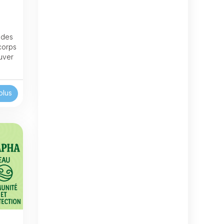
 des
 corps
ouver
plus