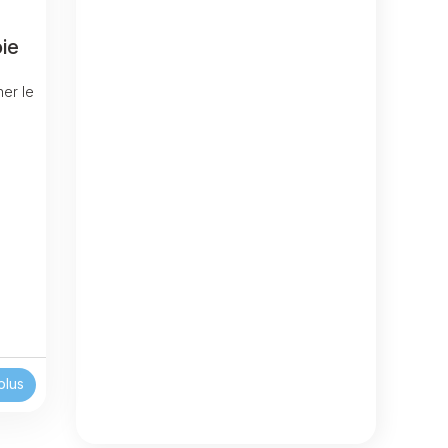
ie
er le
plus