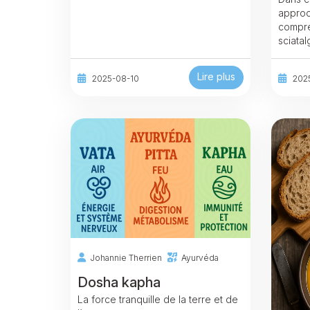
approc
compre
sciata
Lire plus
2025-08-10
202
Johannie Therrien
Ayurvéda
Dosha kapha
La force tranquille de la terre et de