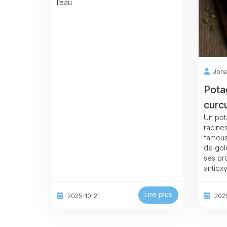
l’eau
Joha
Pota
curc
Un pot
racines
fameus
de gol
ses pro
antiox
Lire plus
2025-10-21
202