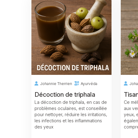
Johannie Therrien
Ayurvéda
Joha
Décoction de triphala
Tisa
La décoction de triphala, en cas de
Ce mél
problèmes oculaires, est conseillée
aux ve
pour nettoyer, réduire les irritations,
yeux, 
les infections et les inflammations
égalem
des yeux
compr