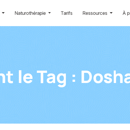
g
Naturothérapie
Tarifs
Ressources
À p
t le Tag :
Dosh