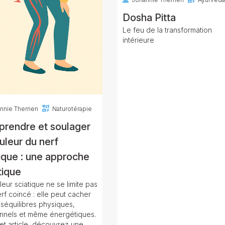
Dosha Pitta
Le feu de la transformation
intérieure
nnie Therrien
Naturotérapie
rendre et soulager
uleur du nerf
tique : une approche
tique
eur sciatique ne se limite pas
rf coincé : elle peut cacher
séquilibres physiques,
nnels et même énergétiques.
et article, découvrez une