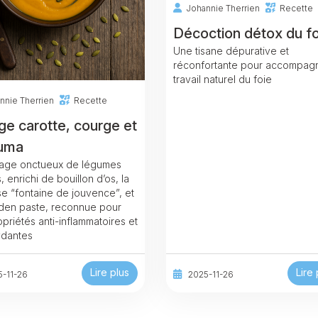
Johannie Therrien
Recette
Décoction détox du fo
Une tisane dépurative et
réconfortante pour accompagn
travail naturel du foie
nnie Therrien
Recette
ge carotte, courge et
uma
age onctueux de légumes
, enrichi de bouillon d’os, la
e “fontaine de jouvence”, et
den paste, reconnue pour
priétés anti-inflammatoires et
ydantes
Lire plus
Lire 
5-11-26
2025-11-26