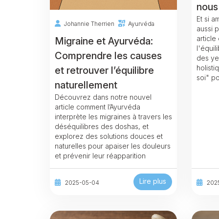
nous
Et si a
Johannie Therrien
Ayurvéda
aussi p
article
Migraine et Ayurvéda:
l'équil
Comprendre les causes
des ye
holisti
et retrouver l’équilibre
soi" p
naturellement
Découvrez dans notre nouvel
article comment l’Ayurvéda
interprète les migraines à travers les
déséquilibres des doshas, et
explorez des solutions douces et
naturelles pour apaiser les douleurs
et prévenir leur réapparition
Lire plus
2025-05-04
202