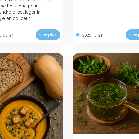
he holistique pour
ndre et soulager la
lgie en douceur.
Lire plus
Lire 
5-08-24
2025-10-21