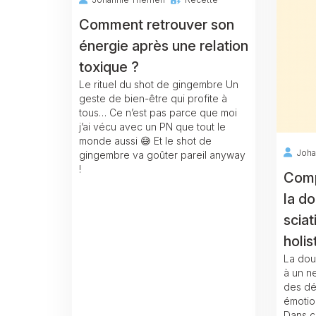
Comment retrouver son
énergie après une relation
toxique ?
Le rituel du shot de gingembre Un
geste de bien-être qui profite à
tous… Ce n’est pas parce que moi
j’ai vécu avec un PN que tout le
monde aussi 😅 Et le shot de
Joha
gingembre va goûter pareil anyway
!
Comp
la do
scia
holis
La doul
à un ne
des dé
émotio
Dans c