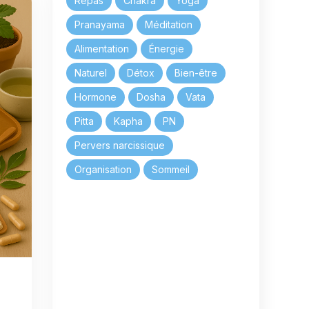
Repas
Chakra
Yoga
Pranayama
Méditation
Alimentation
Énergie
Naturel
Détox
Bien-être
Hormone
Dosha
Vata
Pitta
Kapha
PN
Pervers narcissique
Organisation
Sommeil