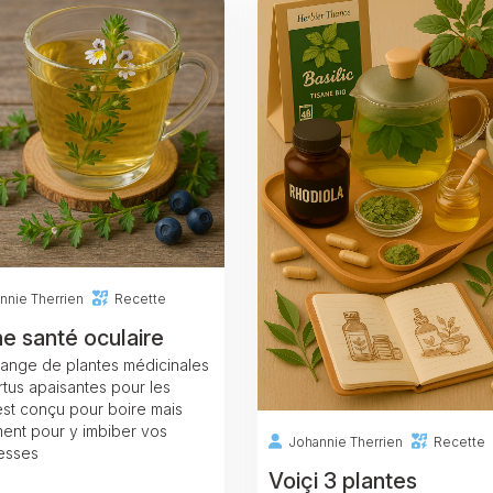
nnie Therrien
Recette
ne santé oculaire
ange de plantes médicinales
rtus apaisantes pour les
est conçu pour boire mais
ent pour y imbiber vos
Johannie Therrien
Recette
esses
Voiçi 3 plantes