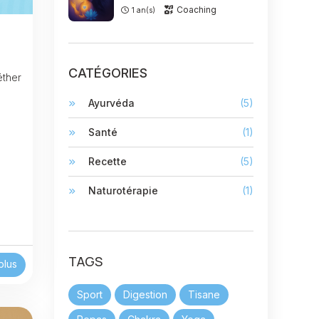
Coaching
1 an(s)
CATÉGORIES
éther
Ayurvéda
(5)
Santé
(1)
Recette
(5)
Naturotérapie
(1)
TAGS
plus
Sport
Digestion
Tisane