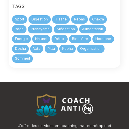
TAGS
Sport
Digestion
Tisane
Repas
Chakra
Yoga
Pranayama
Méditation
Alimentation
Énergie
Naturel
Détox
Bien-être
Hormone
Dosha
Vata
Pitta
Kapha
Organisation
Sommeil
J'offre des services en coaching, naturothérapie et