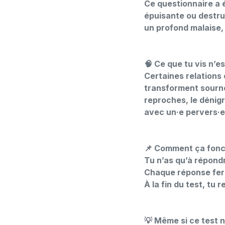
Ce questionnaire a é
épuisante ou destruc
un profond malaise, 
🧠 Ce que tu vis n’es
Certaines relations
transforment sourno
reproches, le dénig
avec un·e pervers·e
📌 Comment ça fonc
Tu n’as qu’à répondr
Chaque réponse fer
À la fin du test, t
💡 Même si ce test n