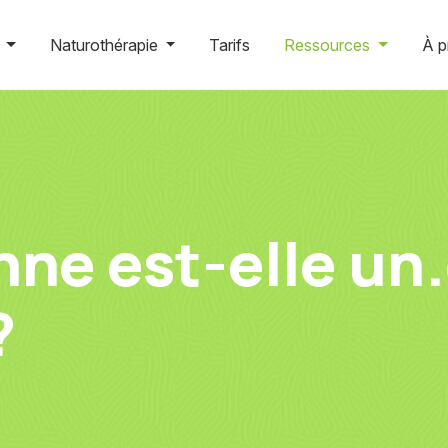
g
Naturothérapie
Tarifs
Ressources
À p
ne est-elle un.
?