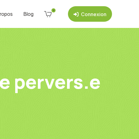
0
ropos
Blog
Connexion
e pervers.e