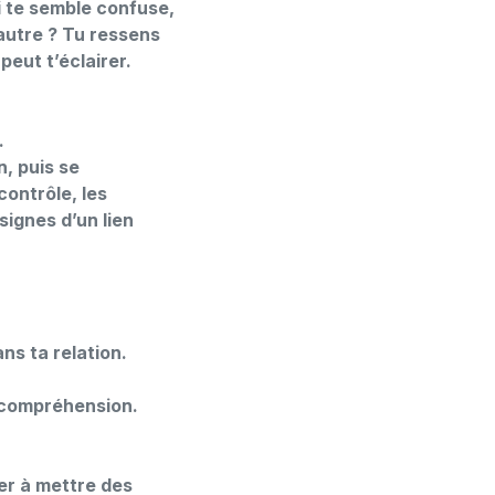
ui te semble confuse,
’autre ? Tu ressens
peut t’éclairer.
.
, puis se
ontrôle, les
ignes d’un lien
ns ta relation.
e compréhension.
der à mettre des