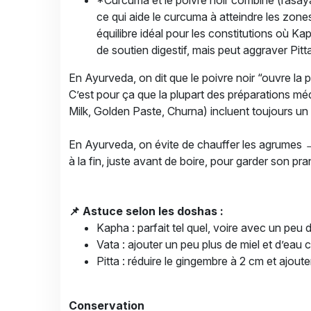
*Curcuma et le poivre noir combiné (rasaya
ce qui aide le curcuma à atteindre les zon
équilibre idéal pour les constitutions où Ka
de soutien digestif, mais peut aggraver Pitta 
En Ayurveda, on dit que le poivre noir “ouvre la p
C’est pour ça que la plupart des préparations m
Milk, Golden Paste, Churna) incluent toujours un 
En Ayurveda, on évite de chauffer les agrumes → do
à la fin, juste avant de boire, pour garder son pra
📌 Astuce selon les doshas :
Kapha : parfait tel quel, voire avec un peu
Vata : ajouter un peu plus de miel et d’eau
Pitta : réduire le gingembre à 2 cm et ajoute
Conservation