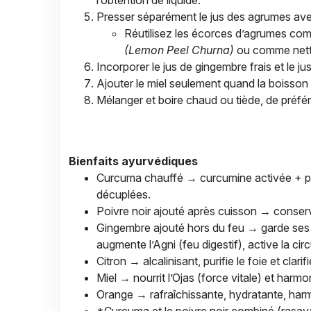
l’obtention de liquide.
Presser séparément le jus des agrumes av
Réutilisez les écorces d’agrumes co
(Lemon Peel Churna)
ou comme netto
Incorporer le jus de gingembre frais et le jus
Ajouter le miel seulement quand la boisson
Mélanger et boire chaud ou tiède, de préfér
Bienfaits ayurvédiques
Curcuma chauffé → curcumine activée + pro
décuplées.
Poivre noir ajouté après cuisson → conserve l
Gingembre ajouté hors du feu → garde ses e
augmente l’Agni (feu digestif), active la cir
Citron → alcalinisant, purifie le foie et clarifie
Miel → nourrit l’Ojas (force vitale) et harm
Orange → rafraîchissante, hydratante, harmo