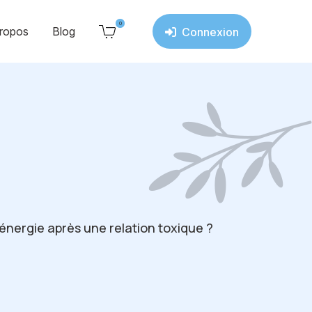
0
ropos
Blog
Connexion
nergie après une relation toxique ?