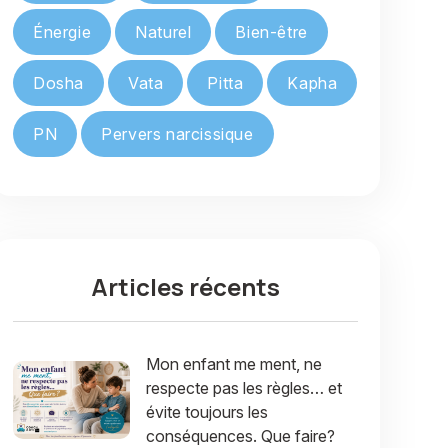
Énergie
Naturel
Bien-être
Dosha
Vata
Pitta
Kapha
PN
Pervers narcissique
Articles récents
Mon enfant me ment, ne
respecte pas les règles… et
évite toujours les
conséquences. Que faire?