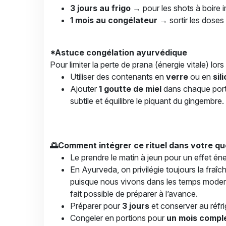
3 jours au frigo
→ pour les shots à boire
1 mois au congélateur
→ sortir les doses l
*Astuce congélation ayurvédique
Pour limiter la perte de prana (énergie vitale) lors
Utiliser des contenants en
verre
ou en
sil
Ajouter
1 goutte de miel
dans chaque porti
subtile et équilibre le piquant du gingembre.
🌅Comment intégrer ce rituel dans votre qu
Le prendre le matin à jeun pour un effet é
En Ayurveda, on privilégie toujours la fraîc
puisque nous vivons dans les temps moderne
fait possible de préparer à l’avance.
Préparer pour
3 jours
et conserver au réfri
Congeler en portions pour
un mois compl