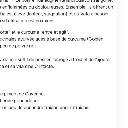
na) → Le poivre noir augmente la circulation sanguine,
es enflammées ou douloureuses. Ensemble, ils offrent un
pha est élevé (lenteur, stagnation) et où Vata a besoin
si l’utilisation est en excès.
orte” et le curcuma “entre et agit”.
édicinales ayurvédiques à base de curcuma (Golden
peu de poivre noir.
nc il suffit de presser l’orange à froid et de l’ajouter
na et sa vitamine C intacte.
 de piment de Cayenne.
 chaude pour adoucir.
r un peu de coriandre fraîche pour rafraîchir.