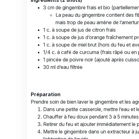
Ingrédients (2 shots)
3 cm de gingembre frais et bio (partielleme
La peau du gingembre contient des fibr
mais trop de peau amène de l’amertume
1 c. à soupe de jus de citron frais
1 c. à soupe de jus d’orange fraîchement p
1 c. à soupe de miel brut (hors du feu et av
1/4 c. à café de curcuma (frais râpé ou en
1 pincée de poivre noir (ajouté après cuiss
30 ml d’eau filtrée
Préparation
Prendre soin de bien laver le gingembre et les a
Dans une petite casserole, mettre l’eau et 
Chauffer à feu doux pendant 3 à 5 minutes, s
Retirer du feu et ajouter immédiatement le 
Mettre le gingembre dans un extracteur à ju