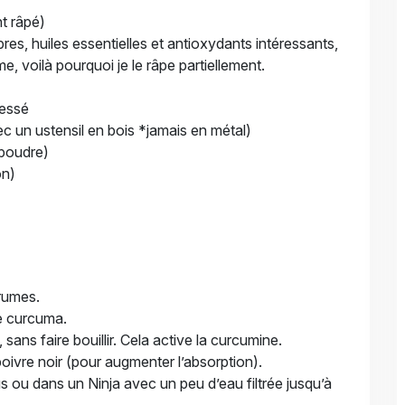
nt râpé)
es, huiles essentielles et antioxydants intéressants,
, voilà pourquoi je le râpe partiellement.
ressé
ec un ustensil en bois *jamais en métal)
 poudre)
on)
grumes.
le curcuma.
ans faire bouillir. Cela active la curcumine.
poivre noir (pour augmenter l’absorption).
s ou dans un Ninja avec un peu d’eau filtrée jusqu’à