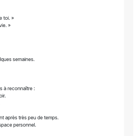
 toi. »
ie. »
elques semaines.
s à reconnaître :
ir.
.
 après très peu de temps.
space personnel.