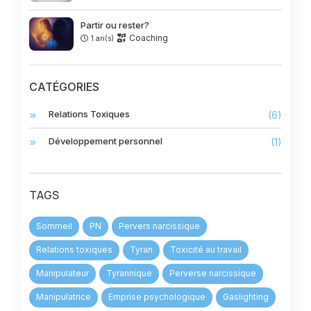
Partir ou rester?
Coaching
1 an(s)
CATÉGORIES
Relations Toxiques
(6)
Développement personnel
(1)
TAGS
Sommeil
PN
Pervers narcissique
Relations toxiques
Tyran
Toxicité au travail
Manipulateur
Tyrannique
Perverse narcissique
Manipulatrice
Emprise psychologique
Gaslighting